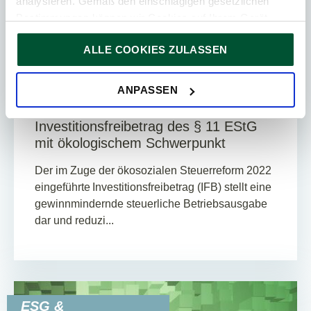
analysieren. Gemäß den einschlägigen gesetzlichen
Bestimmungen können wir Cookies auf Ihrem Gerät
speichern, wenn diese für den Betrieb unserer Website
ALLE COOKIES ZULASSEN
unbedingt notwendig sind. Für alle anderen Cookie-Typen
6. Mai 2026
News
ersuchen wir um Ihre Einwilligung.
Sie können Ihre Einwilligung jederzeit in der
Cookie-
ANPASSEN
8
Min. Lesedauer
Erklärung
auf unserer Website ändern oder widerrufen.
Investitionsfreibetrag des § 11 EStG
mit ökologischem Schwerpunkt
Der im Zuge der ökosozialen Steuerreform 2022
eingeführte Investitionsfreibetrag (IFB) stellt eine
gewinnmindernde steuerliche Betriebsausgabe
dar und reduzi...
ESG &