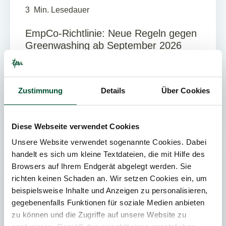
3
Min. Lesedauer
EmpCo-Richtlinie: Neue Regeln gegen
Greenwashing ab September 2026
Ab 27. September 2026 gelten in Österreich
neue Vorgaben für Umwelt- und
Nachhaltigkeitsaussagen. Die EmpCo-Richtlinie
Zustimmung
Details
Über Cookies
verschärft insbesondere die Anforderun...
Diese Webseite verwendet Cookies
Unsere Website verwendet sogenannte Cookies. Dabei
handelt es sich um kleine Textdateien, die mit Hilfe des
STEUERBERATUNG
Browsers auf Ihrem Endgerät abgelegt werden. Sie
richten keinen Schaden an. Wir setzen Cookies ein, um
beispielsweise Inhalte und Anzeigen zu personalisieren,
gegebenenfalls Funktionen für soziale Medien anbieten
zu können und die Zugriffe auf unsere Website zu