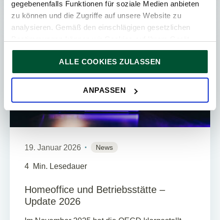
gegebenenfalls Funktionen für soziale Medien anbieten
zu können und die Zugriffe auf unsere Website zu
analysieren. Gemäß den einschlägigen gesetzlichen
STEUERBERATUNG
Bestimmungen können wir Cookies auf Ihrem Gerät
speichern, wenn diese für den Betrieb unserer Website
ALLE COOKIES ZULASSEN
unbedingt notwendig sind. Für alle anderen Cookie-Typen
ersuchen wir um Ihre Einwilligung.
Sie können Ihre Einwilligung jederzeit in der
Cookie-
ANPASSEN
Erklärung
auf unserer Website ändern oder widerrufen.
19. Januar 2026
News
4
Min. Lesedauer
Homeoffice und Betriebsstätte –
Update 2026