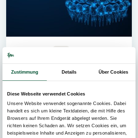
19. März 2026
News
4
Min. Lesedauer
Zustimmung
Details
Über Cookies
VwGH: Deutscher Zahnarzt begründet
„Betriebsstätte“ in österreichischer
Justizanstalt
Diese Webseite verwendet Cookies
Der Verwaltungsgerichtshof (VwGH) stellt in
Unsere Website verwendet sogenannte Cookies. Dabei
einer aktuellen Entscheidung klar, dass auch die
handelt es sich um kleine Textdateien, die mit Hilfe des
regelmäßige Tätigkeit eines ausländischen
Browsers auf Ihrem Endgerät abgelegt werden. Sie
Freiberuflers in öster...
richten keinen Schaden an. Wir setzen Cookies ein, um
beispielsweise Inhalte und Anzeigen zu personalisieren,