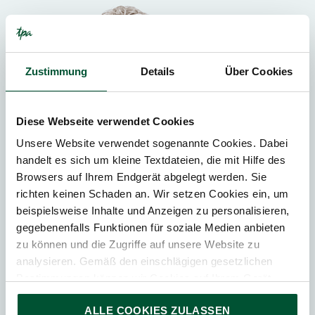
Zustimmung
Details
Über Cookies
Diese Webseite verwendet Cookies
Unsere Website verwendet sogenannte Cookies. Dabei
handelt es sich um kleine Textdateien, die mit Hilfe des
Browsers auf Ihrem Endgerät abgelegt werden. Sie
richten keinen Schaden an. Wir setzen Cookies ein, um
beispielsweise Inhalte und Anzeigen zu personalisieren,
gegebenenfalls Funktionen für soziale Medien anbieten
Wien
zu können und die Zugriffe auf unsere Website zu
Karin Fuhrmann
analysieren. Gemäß den einschlägigen gesetzlichen
Bestimmungen können wir Cookies auf Ihrem Gerät
Steuerberaterin
speichern, wenn diese für den Betrieb unserer Website
Gesellschafterin TPA Österreich
ALLE COOKIES ZULASSEN
unbedingt notwendig sind. Für alle anderen Cookie-Typen