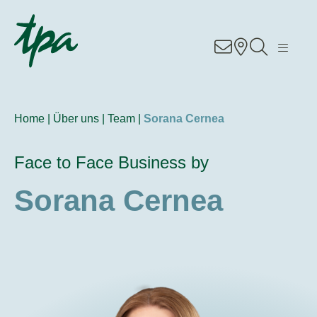
Knowhow
Services
Home |
Über uns |
Team |
Sorana Cernea
Branchen
Face to Face Business by
Über Uns
Sorana Cernea
Karriere
Kontakt
Standorte