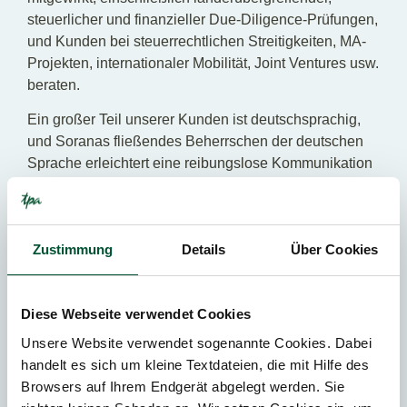
steuerlicher und finanzieller Due-Diligence-Prüfungen,
und Kunden bei steuerrechtlichen Streitigkeiten, MA-
Projekten, internationaler Mobilität, Joint Ventures usw.
beraten.
Ein großer Teil unserer Kunden ist deutschsprachig,
und Soranas fließendes Beherrschen der deutschen
Sprache erleichtert eine reibungslose Kommunikation
mit ihnen.
Sorana ist Fachautorin und Speaker. Im Rahmen des
von der Bilanzbuchhalter- und vereidigten
Zustimmung
Details
Über Cookies
Buchprüferkammer (CECCAR) organisierten
jährlichen Weiterbildungsprogramms hält sie Kurse im
Steuerwesen sowie von verschiedenen ausländischen
Diese Webseite verwendet Cookies
Handelskammern in Rumänien veranstalteten
Unsere Website verwendet sogenannte Cookies. Dabei
Steuerseminare. Überdies ist sie als Rednerin zu
handelt es sich um kleine Textdateien, die mit Hilfe des
Steuerthemen auf diversen Fachkonferenzen aktiv.
Browsers auf Ihrem Endgerät abgelegt werden. Sie