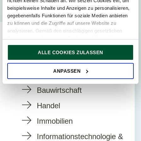
richten keinen Schaden an. Wir setzen Cookies ein, um
beispielsweise Inhalte und Anzeigen zu personalisieren,
gegebenenfalls Funktionen für soziale Medien anbieten
zu können und die Zugriffe auf unsere Website zu
analysieren. Gemäß den einschlägigen gesetzlichen
Bestimmungen können wir Cookies auf Ihrem Gerät
Expertise
speichern, wenn diese für den Betrieb unserer Website
ALLE COOKIES ZULASSEN
unbedingt notwendig sind. Für alle anderen Cookie-Typen
ersuchen wir um Ihre Einwilligung.
Sie können Ihre Einwilligung jederzeit in der
Cookie-
BRANCHEN
ANPASSEN
Erklärung
auf unserer Website ändern oder widerrufen.
Bauwirtschaft
Handel
Immobilien
Informationstechnologie &