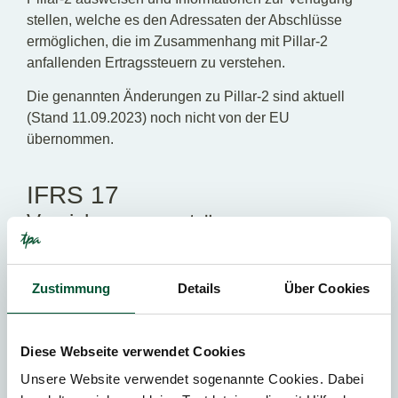
stellen, welche es den Adressaten der Abschlüsse
ermöglichen, die im Zusammenhang mit Pillar-2
anfallenden Ertragssteuern zu verstehen.
Die genannten Änderungen zu Pillar-2 sind aktuell
(Stand 11.09.2023) noch nicht von der EU
übernommen.
IFRS 17
Versicherungsverträge
IFRS 17 wurde über viele Jahre entwickelt und ist nun
erstmalig für das Geschäftsjahr 2023 anwendbar. Mit
IFRS 17 tritt der letzte der „großen vier“ neuen
Zustimmung
Details
Über Cookies
Standards (IFRS 9, IFRS 15, IFRS 16 und IFRS 17) in
Kraft.
Diese Webseite verwendet Cookies
Gemeinsam mit dem neuen Standard IFRS 17 wurden
Unsere Website verwendet sogenannte Cookies. Dabei
Änderungen betreffend der Verschiebung des