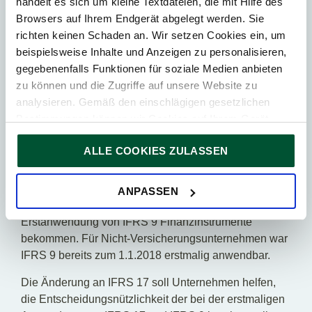
handelt es sich um kleine Textdateien, die mit Hilfe des
Erstanwendungszeitpunkts um zwei Jahre auf
Browsers auf Ihrem Endgerät abgelegt werden. Sie
Geschäftsjahre, die am oder nach dem 1.1.2023
richten keinen Schaden an. Wir setzen Cookies ein, um
beginnen, beschlossen. Darüber hinaus wurden im
beispielsweise Inhalte und Anzeigen zu personalisieren,
Vorfeld der Erstanwendung mehrere eng gefasste
gegebenenfalls Funktionen für soziale Medien anbieten
Änderungen verabschiedet, welche die Probleme bei
zu können und die Zugriffe auf unsere Website zu
Umsetzung der Einführung des ursprünglichen IFRS
analysieren. Gemäß den einschlägigen gesetzlichen
17 adressieren sollen.
Bestimmungen können wir Cookies auf Ihrem Gerät
Änderungen an IFRS 17: Erstmalige
speichern, wenn diese für den Betrieb unserer Website
Anwendung von IFRS 17 und IFRS 9 –
ALLE COOKIES ZULASSEN
unbedingt notwendig sind. Für alle anderen Cookie-Typen
Vergleichsinformationen
ersuchen wir um Ihre Einwilligung.
Sie können Ihre Einwilligung jederzeit in der
Cookie-
Versicherungsunternehmen hatten bis zur
ANPASSEN
Erklärung
auf unserer Website ändern oder widerrufen.
Erstanwendung von IFRS 17 einen Aufschub der
Erstanwendung von IFRS 9 Finanzinstrumente
bekommen. Für Nicht-Versicherungsunternehmen war
IFRS 9 bereits zum 1.1.2018 erstmalig anwendbar.
Die Änderung an IFRS 17 soll Unternehmen helfen,
die Entscheidungsnützlichkeit der bei der erstmaligen