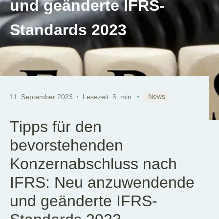
und geänderte IFRS-
DE
Standards 2023
News
11. September 2023
Lesezeit:
5
min.
Tipps für den
bevorstehenden
Konzernabschluss nach
IFRS: Neu anzuwendende
und geänderte IFRS-