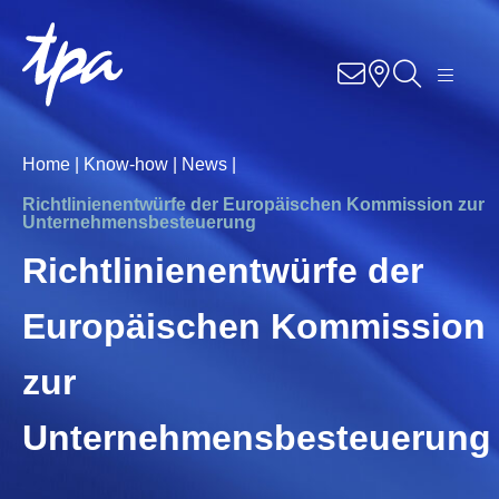
Knowhow
Services
Home |
Know-how |
News |
Branchen
Richtlinienentwürfe der Europäischen Kommission zur
Unternehmensbesteuerung
Über Uns
Richtlinienentwürfe der
Europäischen Kommission
Karriere
zur
Kontakt
Unternehmensbesteuerung
Standorte