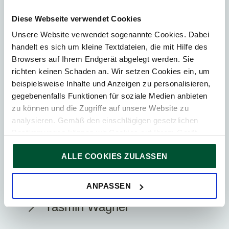
TEILEN
Diese Webseite verwendet Cookies
Unsere Website verwendet sogenannte Cookies. Dabei
handelt es sich um kleine Textdateien, die mit Hilfe des
Browsers auf Ihrem Endgerät abgelegt werden. Sie
richten keinen Schaden an. Wir setzen Cookies ein, um
Kategorien
beispielsweise Inhalte und Anzeigen zu personalisieren,
gegebenenfalls Funktionen für soziale Medien anbieten
International
zu können und die Zugriffe auf unsere Website zu
analysieren. Gemäß den einschlägigen gesetzlichen
Steuerplanung und
Bestimmungen können wir Cookies auf Ihrem Gerät
Steueroptimierung
speichern, wenn diese für den Betrieb unserer Website
ALLE COOKIES ZULASSEN
unbedingt notwendig sind. Für alle anderen Cookie-Typen
ersuchen wir um Ihre Einwilligung.
Sie können Ihre Einwilligung jederzeit in der
Cookie-
Kontakt
ANPASSEN
Erklärung
auf unserer Website ändern oder widerrufen.
Yasmin Wagner