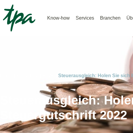
Know-how
Services
Branchen
Üb
Home |
Know-how |
News |
Steuerausgleich: Holen Sie sich I
Steuerausgleich: Holen
Steuergutschrift 2022