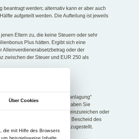
g beantragt werden; alternativ kann er aber auch
Hälfte aufgeteilt werden. Die Aufteilung ist jeweils
enen Eltern zu, die keine Steuern oder sehr
ienbonus Plus hätten. Ergibt sich eine
 Alleinverdienerabsetzbetrag oder der
renz zwischen der Steuer und EUR 250 als
agslosen
hlen
e „antragslose Arbeitnehmerveranlagung“
Über Cookies
iche Ausgaben absetzen können, haben Sie
efüllte Formular beim Finanzamt einzureichen oder
u beantragen. Der automatische Bescheid des
en einen neuen Steuerbescheid zugestellt.
 die mit Hilfe des Browsers
 um beispielsweise Inhalte