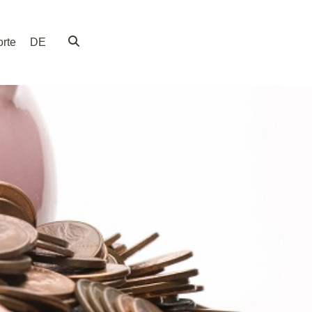
rte
DE