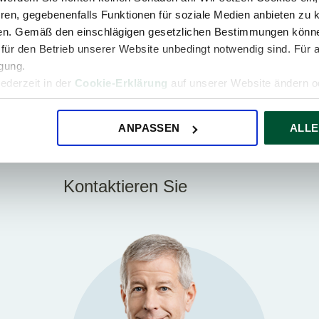
Steuertipp zur Arbeitnehme
ren, gegebenenfalls Funktionen für soziale Medien anbieten zu k
Und zum Schluss noch ein Tipp: Wenn Sie eine fre
ren. Gemäß den einschlägigen gesetzlichen Bestimmungen könne
haben und von einem Steuerbescheid mit Nachzah
für den Betrieb unserer Website unbedingt notwendig sind. Für 
innerhalb eines Monats ab dem Zustellungsdatum 
igung.
formloses Scheiben an das Finanzamt.
jederzeit in der
Cookie-Erklärung
auf unserer Website ändern od
Alle News
Mehr über Steuern in Österreich
ANPASSEN
ALLE
Mehr Tipps zur Arbeitnehmerveranlagung
Kontaktieren Sie