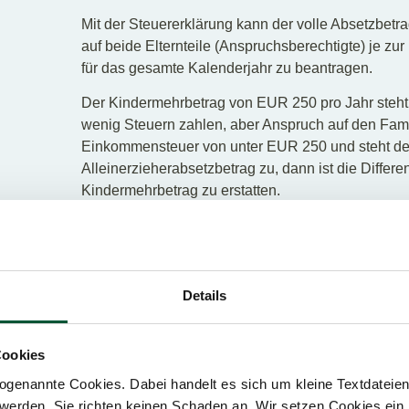
Mit der Steuererklärung kann der volle Absetzbetra
auf beide Elternteile (Anspruchsberechtigte) je zur 
für das gesamte Kalenderjahr zu beantragen.
Der Kindermehrbetrag von EUR 250 pro Jahr steht j
wenig Steuern zahlen, aber Anspruch auf den Famil
Einkommensteuer von unter EUR 250 und steht der
Alleinerzieherabsetzbetrag zu, dann ist die Diffe
Kindermehrbetrag zu erstatten.
Wenn Ausgaben in den antr
Arbeitnehmerveranlagung fe
Wenn Sie vom Finanzamt einen Bescheid über ein
Details
erhalten und später feststellen, dass Sie zusätzl
weiterhin fünf Jahre Zeit, um das vollständig ausg
die Arbeitnehmerveranlagung über FinanzOnline z
Cookies
Finanzamts tritt dann außer Kraft und Sie bekomm
genannte Cookies. Dabei handelt es sich um kleine Textdateien,
werden. Sie richten keinen Schaden an. Wir setzen Cookies ein,