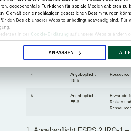
ren, gegebenenfalls Funktionen für soziale Medien anbieten zu k
3
Angabepflicht
Maßnahmen
ren. Gemäß den einschlägigen gesetzlichen Bestimmungen könne
E5-2
Ressourcen
für den Betrieb unserer Website unbedingt notwendig sind. Für 
igung.
5
Angabepflicht
Ziele im Z
jederzeit in der
Cookie-Erklärung
auf unserer Website ändern od
E5-3
Kreislaufwir
ANPASSEN
ALLE
3
Angabepflicht
Ressourcen
E5-4
4
Angabepflicht
Ressourcen
E5-5
5
Angabepflicht
Erwartete f
E5-6
Risiken un
Ressourcen
1. Angabepflicht ESRS 2 IRO-1 – 