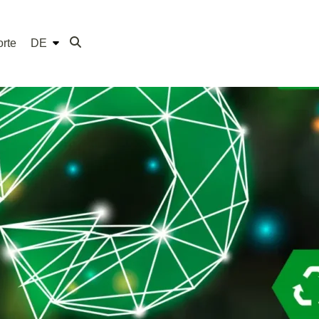
rte
DE