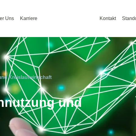
er Uns
Karriere
Kontakt
Stando
d Kreislaufwirtschaft
nnutzung und