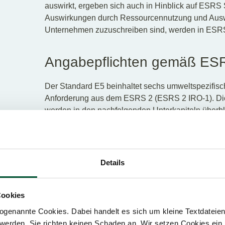
auswirkt, ergeben sich auch in Hinblick auf ESR
Auswirkungen durch Ressourcennutzung und Auswir
Unternehmen zuzuschreiben sind, werden in ESR
Angabepflichten gemäß ES
Der Standard E5 beinhaltet sechs umweltspezifisc
Anforderung aus dem ESRS 2 (ESRS 2 IRO-1). Diese
werden in den nachfolgenden Unterkapiteln überbl
beschrieben.
1
Angabepflicht
Beschreibu
Details
ESRS 2 IRO-1
wesentlich
Zusammenha
Cookies
2
Angabepflicht
Konzepte 
genannte Cookies. Dabei handelt es sich um kleine Textdateien,
E5-1
Kreislaufwir
werden. Sie richten keinen Schaden an. Wir setzen Cookies ein,