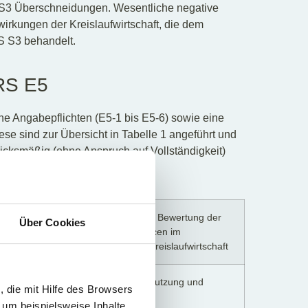
S S3 Überschneidungen. Wesentliche negative
kungen der Kreislaufwirtschaft, die dem
S S3 behandelt.
RS E5
he Angabepflichten (E5-1 bis E5-6) sowie eine
 sind zur Übersicht in Tabelle 1 angeführt und
icksmäßig (ohne Anspruch auf Vollständigkeit)
ng der Verfahren zur Ermittlung und Bewertung der
Über Cookies
en Auswirkungen, Risiken und Chancen im
ng mit Ressourcennutzung und Kreislaufwirtschaft
im Zusammenhang mit Ressourcennutzung und
 die mit Hilfe des Browsers
tschaft
 um beispielsweise Inhalte