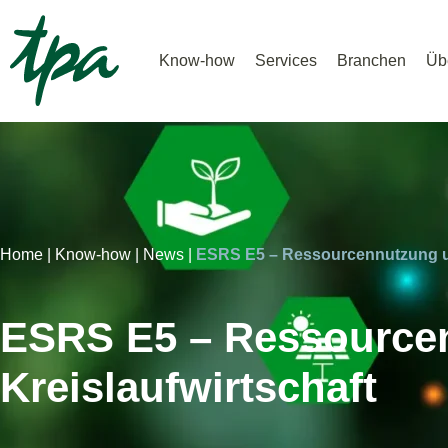
Know-how
Services
Branchen
Üb
Home |
Know-how |
News |
ESRS E5 – Ressourcennutzung un
ESRS E5 – Ressource
Kreislaufwirtschaft