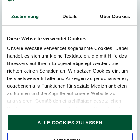
Österreich
Zustimmung
Details
Über Cookies
Kontaktieren Sie
Diese Webseite verwendet Cookies
Unsere Website verwendet sogenannte Cookies. Dabei
handelt es sich um kleine Textdateien, die mit Hilfe des
Browsers auf Ihrem Endgerät abgelegt werden. Sie
richten keinen Schaden an. Wir setzen Cookies ein, um
beispielsweise Inhalte und Anzeigen zu personalisieren,
gegebenenfalls Funktionen für soziale Medien anbieten
zu können und die Zugriffe auf unsere Website zu
analysieren. Gemäß den einschlägigen gesetzlichen
Bestimmungen können wir Cookies auf Ihrem Gerät
speichern, wenn diese für den Betrieb unserer Website
ALLE COOKIES ZULASSEN
unbedingt notwendig sind. Für alle anderen Cookie-Typen
ersuchen wir um Ihre Einwilligung.
Sie können Ihre Einwilligung jederzeit in der
Cookie-