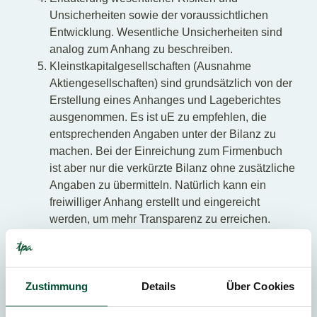
Unsicherheiten sowie der voraussichtlichen
Entwicklung. Wesentliche Unsicherheiten sind
analog zum Anhang zu beschreiben.
Kleinstkapitalgesellschaften (Ausnahme
Aktiengesellschaften) sind grundsätzlich von der
Erstellung eines Anhanges und Lageberichtes
ausgenommen. Es ist uE zu empfehlen, die
entsprechenden Angaben unter der Bilanz zu
machen. Bei der Einreichung zum Firmenbuch
ist aber nur die verkürzte Bilanz ohne zusätzliche
Angaben zu übermitteln. Natürlich kann ein
freiwilliger Anhang erstellt und eingereicht
werden, um mehr Transparenz zu erreichen.
Ein Abgehen von der Going Concern Annahme ist
jedenfalls im Anhang zu erläutern.
Folgen eines Abgehens von
Zustimmung
Details
Über Cookies
der Fortführungsannahme