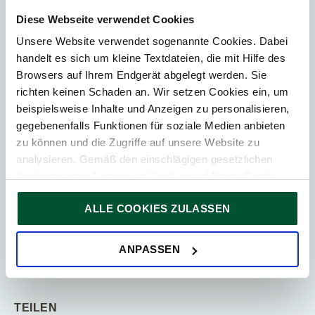
Sollte es zu einem Abgehen von der
Diese Webseite verwendet Cookies
Fortführungsannahme kommen, sind bei
Unsere Website verwendet sogenannte Cookies. Dabei
Kapitalgesellschaften auch bis zu einem etwaigen
handelt es sich um kleine Textdateien, die mit Hilfe des
formalen Auflösungsbeschluss die allgemeinen
Browsers auf Ihrem Endgerät abgelegt werden. Sie
Bilanzierungs- und Bewertungsgrundsätze weiterhin
richten keinen Schaden an. Wir setzen Cookies ein, um
zu beachten. Allerding muss insbesondere überprüft
beispielsweise Inhalte und Anzeigen zu personalisieren,
werden, ob Nutzungsdauern weiter beibehalten
gegebenenfalls Funktionen für soziale Medien anbieten
werden können oder außerplanmäßige
zu können und die Zugriffe auf unsere Website zu
Abschreibungen notwendig sind. Passivseitig sind alle
analysieren. Gemäß den einschlägigen gesetzlichen
Verpflichtungen in voller Höhe anzusetzen.
Bestimmungen können wir Cookies auf Ihrem Gerät
Alle aktuellen News
speichern, wenn diese für den Betrieb unserer Website
1×1 der Steuern – Alles über Steuern in
ALLE COOKIES ZULASSEN
unbedingt notwendig sind. Für alle anderen Cookie-Typen
Österreich
ersuchen wir um Ihre Einwilligung.
Die besten Tipps, um Eigenkapital zu
Sie können Ihre Einwilligung jederzeit in der
Cookie-
ANPASSEN
verbessern!
Erklärung
auf unserer Website ändern oder widerrufen.
TEILEN