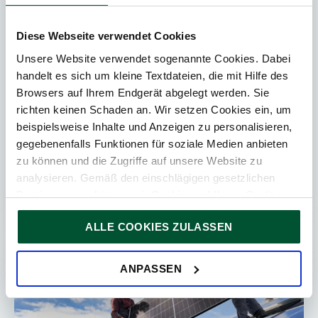
27. Juli 2026
News
Diese Webseite verwendet Cookies
3
Min. Lesedauer
Unsere Website verwendet sogenannte Cookies. Dabei
handelt es sich um kleine Textdateien, die mit Hilfe des
EmpCo-Richtlinie: Neue Regeln gegen
Browsers auf Ihrem Endgerät abgelegt werden. Sie
Greenwashing ab September 2026
richten keinen Schaden an. Wir setzen Cookies ein, um
beispielsweise Inhalte und Anzeigen zu personalisieren,
Ab 27. September 2026 gelten in Österreich
gegebenenfalls Funktionen für soziale Medien anbieten
neue Vorgaben für Umwelt- und
zu können und die Zugriffe auf unsere Website zu
Nachhaltigkeitsaussagen. Die EmpCo-Richtlinie
analysieren. Gemäß den einschlägigen gesetzlichen
verschärft insbesondere die Anforderun...
Bestimmungen können wir Cookies auf Ihrem Gerät
speichern, wenn diese für den Betrieb unserer Website
ALLE COOKIES ZULASSEN
unbedingt notwendig sind. Für alle anderen Cookie-Typen
ersuchen wir um Ihre Einwilligung.
Sie können Ihre Einwilligung jederzeit in der
Cookie-
STEUERBERATUNG
ANPASSEN
Erklärung
auf unserer Website ändern oder widerrufen.