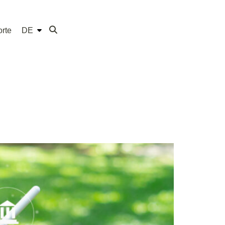
rte
DE