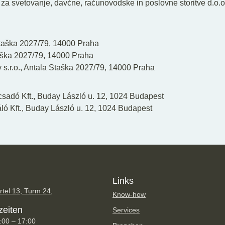
 za svetovanje, davčne, računovodske in poslovne storitve d.o.
 Staška 2027/79, 14000 Praha
taška 2027/79, 14000 Praha
 s.r.o., Antala Staška 2027/79, 14000 Praha
sadó Kft., Buday László u. 12, 1024 Budapest
ó Kft., Buday László u. 12, 1024 Budapest
Links
tel 13, Turm 24,
Know-how
zeiten
Services
:00 – 17:00