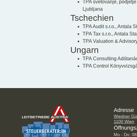
TPA svetovanje, podjetje
Ljubljana
Tschechien
TPA Audit s.r.o., Antala
TPA Tax s.r.o., Antala S
TPA Valuation & Advisory
Ungarn
TPA Consulting Adótanác
TPA Control Könyvvizsgál
Adresse
Wiedner Gür
1100 Wien
Öffnungs
Mo - Do: 08