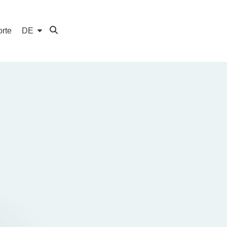
rte
DE