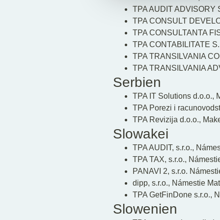
TPA AUDIT ADVISORY S.R.
TPA CONSULT DEVELOPMEN
TPA CONSULTANTA FISCALA
TPA CONTABILITATE S.R.L
TPA TRANSILVANIA CONTAX
TPA TRANSILVANIA ADVISO
Serbien
TPA IT Solutions d.o.o.,
TPA Porezi i racunovods
TPA Revizija d.o.o., Ma
Slowakei
TPA AUDIT, s.r.o., Námes
TPA TAX, s.r.o., Námesti
PANAVI 2, s.r.o. Námesti
dipp, s.r.o., Námestie Ma
TPA GetFinDone s.r.o., N
Slowenien