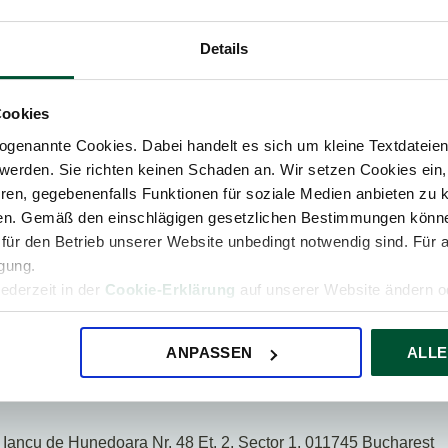
G.S. Rakovski Str., Et. 5, 1000 Sofia
Rakovski Str., Et. 5, 1000 Sofia
Details
G.S. Rakovski Str., Et. 5, 1000 Sofia
Cookies
ica 1/1, 7. kat , 10000 Zagreb
genannte Cookies. Dabei handelt es sich um kleine Textdateien,
Branimira 28, 40323 Prelog
werden. Sie richten keinen Schaden an. Wir setzen Cookies ein,
ren, gegebenenfalls Funktionen für soziale Medien anbieten zu k
ing d.o.o., Bulevar Svetog Petra Cetinjskog 120, 8100 Podgori
ren. Gemäß den einschlägigen gesetzlichen Bestimmungen könne
für den Betrieb unserer Website unbedingt notwendig sind. Für 
igung.
o., Mlynska 12, 61-730 Poznan
jederzeit in der
Cookie-Erklärung
auf unserer Website ändern od
 Sp.k., ul. Przyokopowa 33 01-208 Warszawa
o., Mlynska 12, 61-730 Poznan
 12, 61-730 Poznan
ANPASSEN
ALLE
ynska 12, 61-730 Poznan
.k., Mlynska 12, 61 730 Poznan
Iancu de Hunedoara Nr. 48 Et. 2, Sector 1, 011745 Bucharest