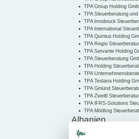
TPA Group Holding GmbH
TPA Steuerberatung und
TPA Innsbruck Steuerber
TPA International Steue
TPA Quintus Holding Gm
TPA Regio Steuerberatu
TPA Servante Holding G
TPA Steuerberatung Gmb
TPA Holding Steuerbera
TPA Unternehmensberatu
TPA Testana Holding Gm
TPA Gmünd Steuerberat
TPA Zwettl Steuerberatu
TPA IFRS-Solutions Steu
TPA Mödling Steuerbera
Albanien
TPA Albania SHPK, Str. I
Bulgarien