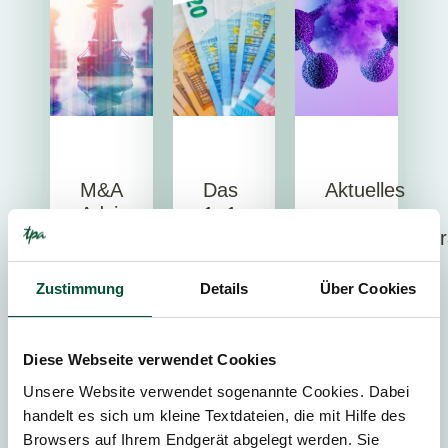
M&A
Das
Aktuelles
Advisory
1×1
zur
der
Forschungsp
AIFM
Steuern
Beratung
Das
–
Zustimmung
Details
Über Cookies
CFO
BMF
Österreich
Beratung
hat
2026
Controlling
einen
Diese Webseite verwendet Cookies
&
Der
Entwurf
Unsere Website verwendet sogenannte Cookies. Dabei
Reporting
große
neuer
handelt es sich um kleine Textdateien, die mit Hilfe des
Corporate
Überblick
Richtlinien
Browsers auf Ihrem Endgerät abgelegt werden. Sie
Finance
über
zur