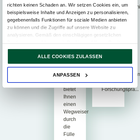
richten keinen Schaden an. Wir setzen Cookies ein, um
Restrukturierungs-
das
Forschungspräm
beispielsweise Inhalte und Anzeigen zu personalisieren,
und
österreichische
(FoPR
gegebenenfalls Funktionen für soziale Medien anbieten
Sanierungsberatung
Steuerrecht!
2025)
zu können und die Zugriffe auf unsere Website zu
Risikomanagement
Die
in
analysieren. Gemäß den einschlägigen gesetzlichen
und
Broschüre
Begutachtung
Bestimmungen können wir Cookies auf Ihrem Gerät
Compliance
„Das
geschickt.
speichern, wenn diese für den Betrieb unserer Website
Transactio...
1×1
Bisher
ALLE COOKIES ZULASSEN
unbedingt notwendig sind. Für alle anderen Cookie-Typen
der
fanden
ersuchen wir um Ihre Einwilligung.
Steuern
sich
Sie können Ihre Einwilligung jederzeit in der
Cookie-
Österreich
Auslegungshilfe
ANPASSEN
Erklärung
auf unserer Website ändern oder widerrufen.
2026“
zur
bietet
Forschungsprä...
Ihnen
einen
Wegweiser
durch
die
Fülle