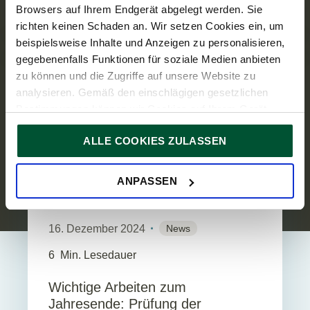
Browsers auf Ihrem Endgerät abgelegt werden. Sie
richten keinen Schaden an. Wir setzen Cookies ein, um
beispielsweise Inhalte und Anzeigen zu personalisieren,
gegebenenfalls Funktionen für soziale Medien anbieten
ARBEITNEHMER
zu können und die Zugriffe auf unsere Website zu
analysieren. Gemäß den einschlägigen gesetzlichen
Bestimmungen können wir Cookies auf Ihrem Gerät
speichern, wenn diese für den Betrieb unserer Website
ALLE COOKIES ZULASSEN
unbedingt notwendig sind. Für alle anderen Cookie-Typen
ersuchen wir um Ihre Einwilligung.
Sie können Ihre Einwilligung jederzeit in der
Cookie-
ANPASSEN
Erklärung
auf unserer Website ändern oder widerrufen.
16. Dezember 2024
News
6
Min. Lesedauer
Wichtige Arbeiten zum
Jahresende: Prüfung der