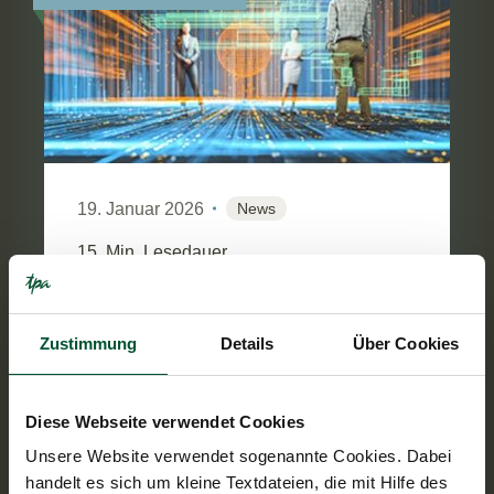
19. Januar 2026
News
15
Min. Lesedauer
Personalverrechnung 2026: Die
wichtigsten Neuerungen
Zustimmung
Details
Über Cookies
Für 2026 ergeben sich in der
Personalverrechnung mehrere
Diese Webseite verwendet Cookies
Anpassungen, die Arbeitgeber:innen in der
Personalverrechnung und in HR-
Unsere Website verwendet sogenannte Cookies. Dabei
Prozessen berücksichtigen so...
handelt es sich um kleine Textdateien, die mit Hilfe des