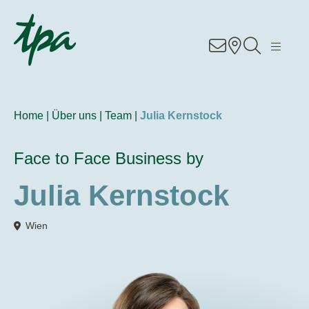
Knowhow
Services
Home |
Über uns |
Team |
Julia Kernstock
Branchen
Face to Face Business by
Über Uns
Julia Kernstock
Karriere
Wien
Kontakt
Standorte