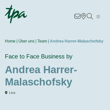
Knowhow
Services
Home |
Über uns |
Team |
Andrea Harrer-Malaschofsky
Branchen
Face to Face Business by
Über Uns
Andrea Harrer-
Karriere
Malaschofsky
Kontakt
Linz
Standorte