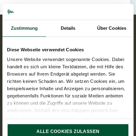
Zustimmung
Details
Über Cookies
Know-how von
Diese Webseite verwendet Cookies
Andrea Harrer-
Unsere Website verwendet sogenannte Cookies. Dabei
Malaschofsky
handelt es sich um kleine Textdateien, die mit Hilfe des
Browsers auf Ihrem Endgerät abgelegt werden. Sie
richten keinen Schaden an. Wir setzen Cookies ein, um
News
Publikationen
beispielsweise Inhalte und Anzeigen zu personalisieren,
gegebenenfalls Funktionen für soziale Medien anbieten
zu können und die Zugriffe auf unsere Website zu
PERSONAL-
analysieren. Gemäß den einschlägigen gesetzlichen
VERRECHNUNG
Bestimmungen können wir Cookies auf Ihrem Gerät
speichern, wenn diese für den Betrieb unserer Website
ALLE COOKIES ZULASSEN
unbedingt notwendig sind. Für alle anderen Cookie-Typen