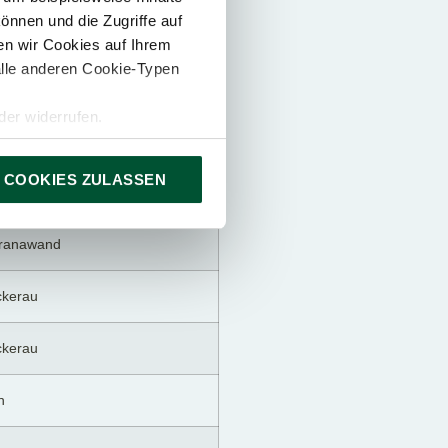
önnen und die Zugriffe auf
ms
n wir Cookies auf Ihrem
alle anderen Cookie-Typen
er widerrufen.
sdorf
 COOKIES ZULASSEN
n
ranawand
ckerau
ckerau
n