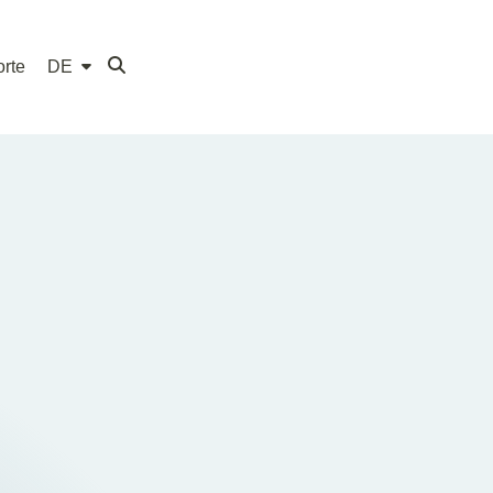
rte
DE