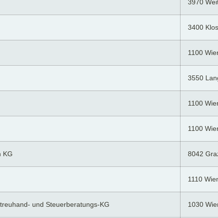
3970 Wei
3400 Klo
1100 Wie
3550 Lan
1100 Wie
1100 Wie
n KG
8042 Gra
1110 Wie
tstreuhand- und Steuerberatungs-KG
1030 Wie