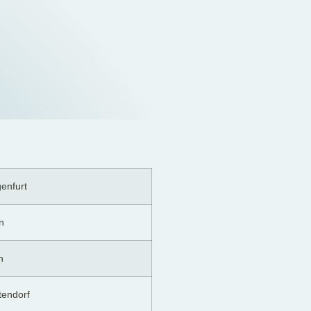
enfurt
n
n
tendorf