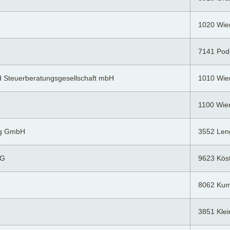
1020 Wie
7141 Pod
d Steuerberatungsgesellschaft mbH
1010 Wie
1100 Wie
ng GmbH
3552 Len
OG
9623 Kös
8062 Ku
3851 Klei