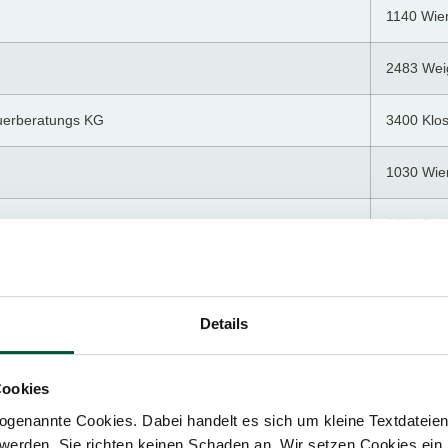
1140 Wie
2483 Weig
uerberatungs KG
3400 Klo
1030 Wie
3561 Zöb
3712 Mai
Details
1100 Wie
3950 Gm
Cookies
genannte Cookies. Dabei handelt es sich um kleine Textdateien,
1100 Wie
werden. Sie richten keinen Schaden an. Wir setzen Cookies ein,