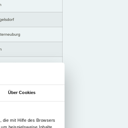
n
elsdorf
sterneuburg
n
ing am Kamp
ssau
Über Cookies
n
ünd
 die mit Hilfe des Browsers
n
 um beispielsweise Inhalte