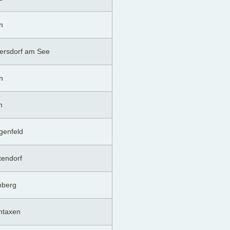
n
ersdorf am See
n
n
genfeld
tendorf
mberg
ntaxen