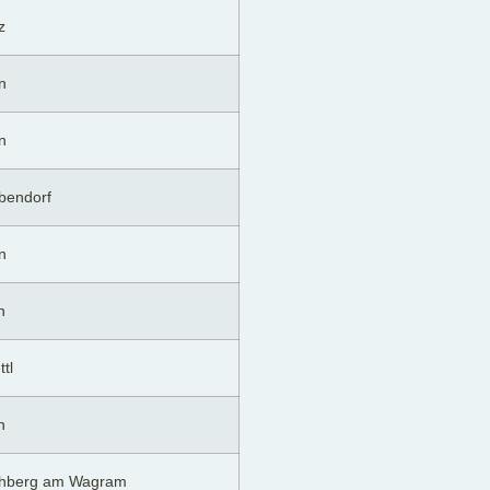
z
n
n
bendorf
n
n
tl
n
chberg am Wagram