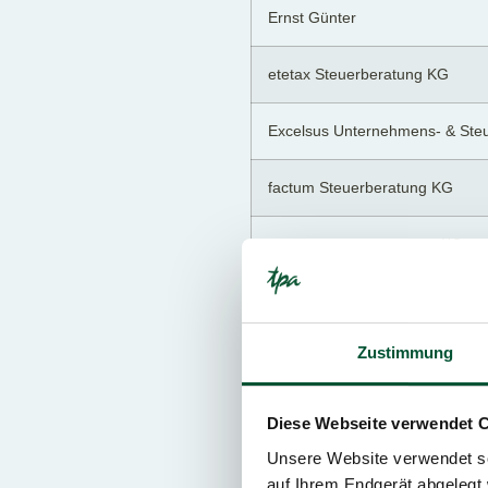
Ernst Günter
etetax Steuerberatung KG
Excelsus Unternehmens- & Ste
factum Steuerberatung KG
Fides Bilanzbuchhaltung KG
Fiducia Steuerberatungs KG
Zustimmung
Fuhrmann Karin
Gaugusch Christian
Diese Webseite verwendet 
Unsere Website verwendet so
Haneder Thomas
auf Ihrem Endgerät abgelegt 