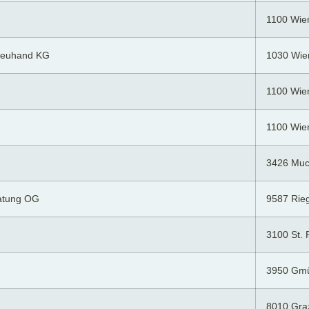
1100 Wie
treuhand KG
1030 Wie
1100 Wie
1100 Wie
3426 Muc
ratung OG
9587 Rieg
3100 St. 
3950 Gm
8010 Gra