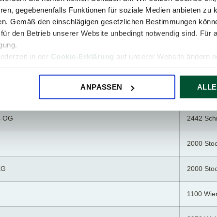
ren, gegebenenfalls Funktionen für soziale Medien anbieten zu k
MBH
3500 Kre
ren. Gemäß den einschlägigen gesetzlichen Bestimmungen könne
für den Betrieb unserer Website unbedingt notwendig sind. Für 
4030 Linz
igung.
jederzeit in der
Cookie-Erklärung
auf unserer Website ändern od
3680 Gott
ANPASSEN
ALLE
1100 Wie
s OG
2442 Sch
2000 Sto
KG
2000 Sto
1100 Wie