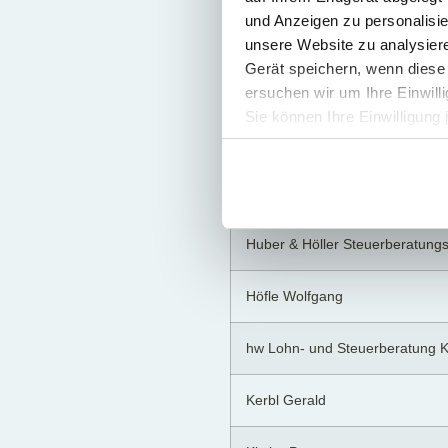
und Anzeigen zu personalisie
HS BILANZBUCHHALTUNG G
unsere Website zu analysie
Gerät speichern, wenn diese 
Harrer Christoph
ersuchen wir um Ihre Einwill
Sie können Ihre Einwilligung 
Harrer-Malaschofsky Andrea
Haupt Sebastian
Huber & Höller Steuerberatung
Höfle Wolfgang
hw Lohn- und Steuerberatung 
Kerbl Gerald