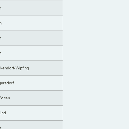
n
n
n
n
kendorf-Wipfing
ersdorf
Pölten
ünd
z