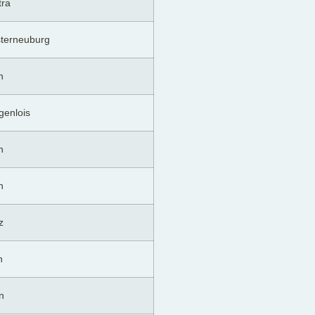
tra
sterneuburg
n
genlois
n
n
z
n
n