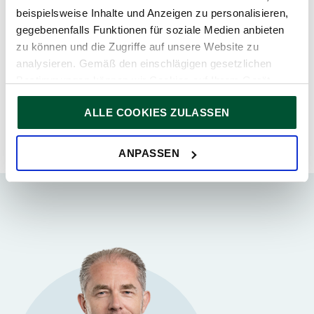
beispielsweise Inhalte und Anzeigen zu personalisieren,
TPA Steuerberatung in Wien
gegebenenfalls Funktionen für soziale Medien anbieten
Wiedner Gürtel 13, 1100 Wien
zu können und die Zugriffe auf unsere Website zu
+43 5 9975 1100
analysieren. Gemäß den einschlägigen gesetzlichen
wien@tpa-group.at
Bestimmungen können wir Cookies auf Ihrem Gerät
speichern, wenn diese für den Betrieb unserer Website
ALLE COOKIES ZULASSEN
unbedingt notwendig sind. Für alle anderen Cookie-Typen
ersuchen wir um Ihre Einwilligung.
Sie können Ihre Einwilligung jederzeit in der
Cookie-
ANPASSEN
Erklärung
auf unserer Website ändern oder widerrufen.