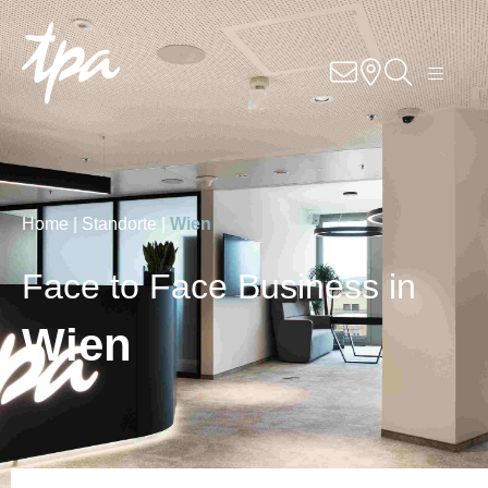
Knowhow
Services
Branchen
Home |
Standorte |
Wien
Über Uns
Face to Face Business in
Karriere
Wien
Kontakt
Standorte