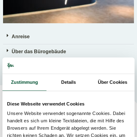
Anreise
Über das Bürogebäude
TPA IM ICON VIENNA
Zustimmung
Details
Über Cookies
Diese Webseite verwendet Cookies
Kontaktieren Sie unsere
Unsere Website verwendet sogenannte Cookies. Dabei
handelt es sich um kleine Textdateien, die mit Hilfe des
Steuerexperten und
Browsers auf Ihrem Endgerät abgelegt werden. Sie
Steuerexpertinnen in Wien
richten keinen Schaden an. Wir setzen Cookies ein, um